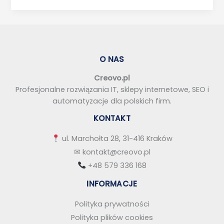
jest
audyt
SEO
O NAS
Creovo.pl
Profesjonalne rozwiązania IT, sklepy internetowe, SEO i
automatyzacje dla polskich firm.
KONTAKT
ul. Marchołta 28, 31-416 Kraków
✉
kontakt@creovo.pl
+48 579 336 168
INFORMACJE
Polityka prywatności
Polityka plików cookies