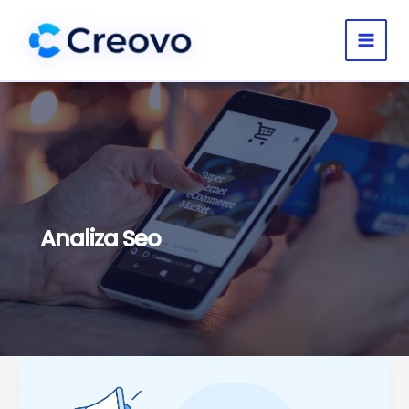
Przejdź
do
treści
Analiza Seo